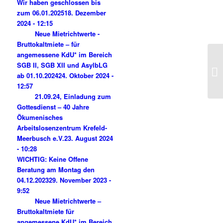
Wir haben geschlossen bis
zum 06.01.2025
18. Dezember
2024 - 12:15
Neue Mietrichtwerte -
Bruttokaltmiete – für
angemessene KdU* im Bereich
SGB II, SGB XII und AsylbLG
ab 01.10.2024
24. Oktober 2024 -
12:57
21.09.24, Einladung zum
Gottesdienst – 40 Jahre
Ökumenisches
Arbeitslosenzentrum Krefeld-
Meerbusch e.V.
23. August 2024
- 10:28
WICHTIG: Keine Offene
Beratung am Montag den
04.12.2023
29. November 2023 -
9:52
Neue Mietrichtwerte –
Bruttokaltmiete für
angemessene KdU* im Bereich