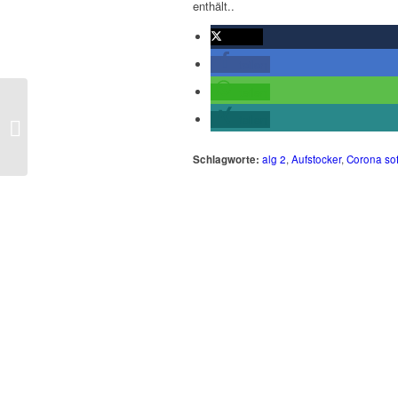
enthält..
twittern
teilen
teilen
Koalition in Berlin
verständigt sich auf
teilen
längere Bezugsdauer
von ALG 1
Schlagworte:
alg 2
,
Aufstocker
,
Corona sof