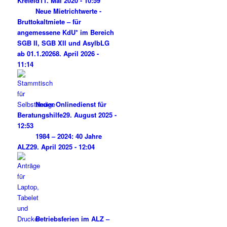
Krefeld
11. Mai 2020 - 10:59
Neue Mietrichtwerte -
Bruttokaltmiete – für
angemessene KdU* im Bereich
SGB II, SGB XII und AsylbLG
ab 01.1.2026
8. April 2026 -
11:14
Neuer Onlinedienst für
Beratungshilfe
29. August 2025 -
12:53
1984 – 2024: 40 Jahre
ALZ
29. April 2025 - 12:04
Betriebsferien im ALZ –