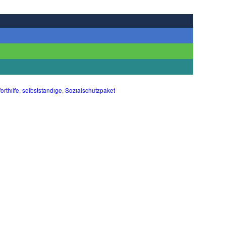
orthilfe
,
selbstständige
,
Sozialschutzpaket