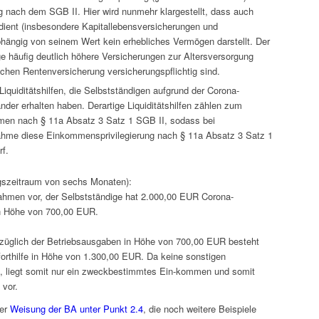
g nach dem SGB II. Hier wird nunmehr klargestellt, dass auch
dient (insbesondere Kapitallebensversicherungen und
bhängig von seinem Wert kein erhebliches Vermögen darstellt. Der
e häufig deutlich höhere Versicherungen zur Altersversorgung
lichen Rentenversicherung versicherungspflichtig sind.
Liquiditätshilfen, die Selbstständigen aufgrund der Corona-
nder erhalten haben. Derartige Liquiditätshilfen zählen zum
mmen nach § 11a Absatz 3 Satz 1 SGB II, sodass bei
nahme diese Einkommensprivilegierung nach § 11a Absatz 3 Satz 1
rf.
ngszeitraum von sechs Monaten):
ahmen vor, der Selbstständige hat 2.000,00 EUR Corona-
in Höhe von 700,00 EUR.
bzüglich der Betriebsausgaben in Höhe von 700,00 EUR besteht
orthilfe in Höhe von 1.300,00 EUR. Da keine sonstigen
, liegt somit nur ein zweckbestimmtes Ein-kommen und somit
 vor.
er
Weisung der BA unter Punkt 2.4
, die noch weitere Beispiele