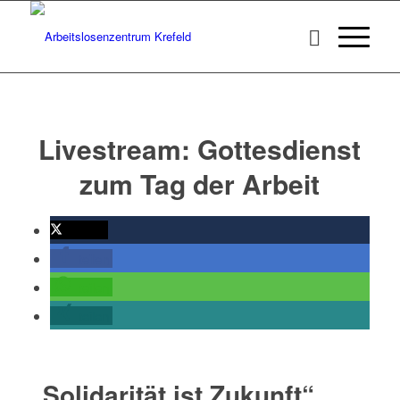
Livestream: Gottesdienst
zum Tag der Arbeit
twittern
teilen
teilen
teilen
„Solidarität ist Zukunft“